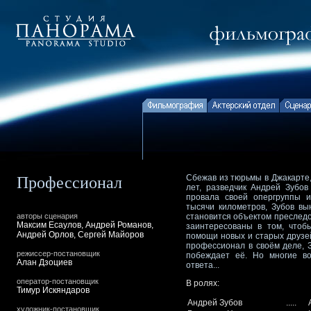
Сбежав из тюрьмы в Джакарте,
Профессионал
лет, разведчик Андрей Зубов
провала своей опергруппы и
тысячи километров, Зубов вы
авторы сценария
становится объектом преследо
Максим Есаулов, Андрей Романов,
заинтересованы в том, чтобы
Андрей Орлов, Сергей Майоров
помощи новых и старых друзей
профессионал в своём деле, З
режиссер-постановщик
побеждает её. Но многие в
Алан Дзоциев
ответа...
оператор-постановщик
В ролях:
Тимур Искяндаров
Андрей Зубов
.....
художник-постановщик