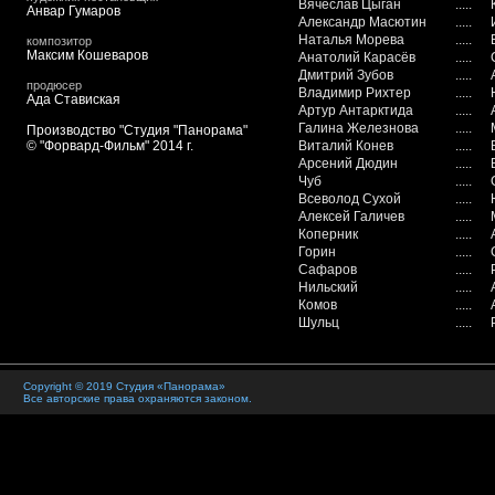
Вячеслав Цыган
.....
Анвар Гумаров
Александр Масютин
.....
Наталья Морева
.....
композитор
Максим Кошеваров
Анатолий Карасёв
.....
Дмитрий Зубов
.....
продюсер
Владимир Рихтер
.....
Ада Ставиская
Артур Антарктида
.....
Галина Железнова
.....
Производство "Студия "Панорама"
© "Форвард-Фильм" 2014 г.
Виталий Конев
.....
Арсений Дюдин
.....
Чуб
.....
Всеволод Сухой
.....
Алексей Галичев
.....
Коперник
.....
Горин
.....
Сафаров
.....
Нильский
.....
Комов
.....
Шульц
.....
Copyright © 2019 Студия «Панорама»
Все авторские права охраняются законом.