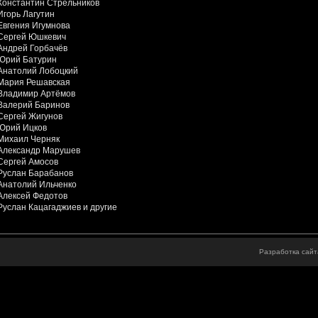
Константин Стрельников
Игорь Лагутин
Евгения Игумнова
Сергей Юшкевич
Андрей Горбачёв
Юрий Батурин
Анатолий Лобоцкий
Мария Решавская
Владимир Артёмов
Валерий Баринов
Сергей Жигунов
Юрий Ицков
Михаил Черняк
Александр Марушев
Сергей Амосов
Руслан Барабанов
Анатолий Ильченко
Алексей Федотов
Руслан Кацагаджиев и другие
Разработка сай