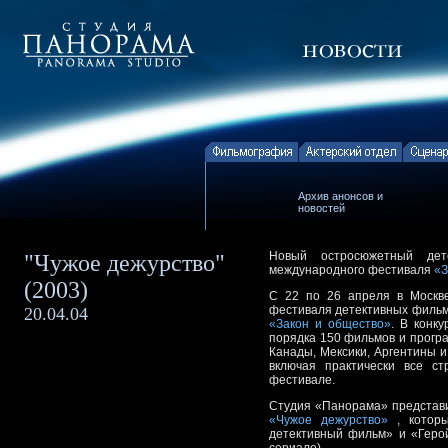
Архив анонсов и
новостей
Новый остросюжетный де
"Чужое дежурство"
международного фестиваля
«З
(2003)
С 22 по 26 апреля в Москв
фестиваля детективных фильм
20.04.04
«Закон и общество»
. В конк
порядка 150 фильмов и програ
Канады, Мексики, Аргентины 
включая практически все с
фестивале.
Студия «Панорама» представ
«Чужое дежурство»
, которы
детективный фильм» и «Геро